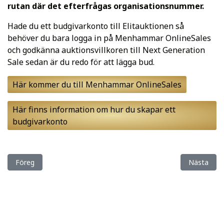
rutan där det efterfrågas organisationsnummer.
Hade du ett budgivarkonto till Elitauktionen så
behöver du bara logga in på Menhammar OnlineSales
och godkänna auktionsvillkoren till Next Generation
Sale sedan är du redo för att lägga bud.
Här kommer du till Menhammar OnlineSales
Här finns information om hur du skapar ett
budgivarkonto
Föregående artikel: Julkalender hästen Zebulon slog till igen!
Nästa artik
Föreg
Nästa