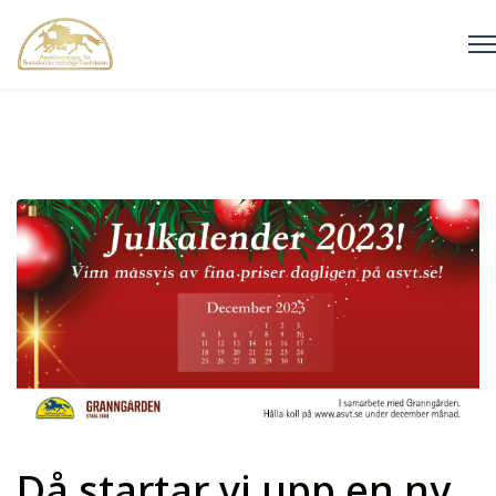
Då startar vi upp en ny