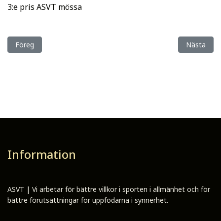
3:e pris ASVT mössa
Föregående artikel: Vi har pratat med söndagens vinnare av Ha
Nästa artik
Föreg
Nästa
Information
ASVT | Vi arbetar för bättre villkor i sporten i allmänhet och för
bättre förutsättningar för uppfödarna i synnerhet.