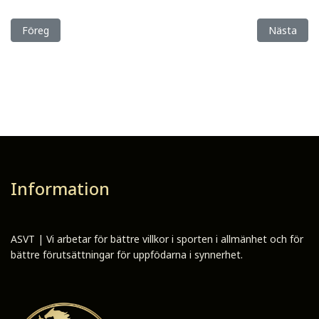
Föregående artikel: Två veckor kvar av anmälningstiden till årets
Nästa artik
Föreg
Nästa
Information
ASVT | Vi arbetar för bättre villkor i sporten i allmänhet och för
bättre förutsättningar för uppfödarna i synnerhet.