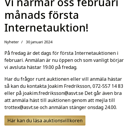
Vi närmar oss februari
månads första
Internetauktion!
Nyheter
30 januari 2024
På fredag är det dags för första Internetauktionen i
februari. Anmälan är nu öppen och som vanligt börjar
vi avsluta hästar 19.00 på fredag.
Har du frågor runt auktionen eller vill anmäla hästar
så kan du kontakta Joakim Fredriksson, 072-557 14 83
eller på
joakim.fredriksson@asvt.se
Det går även bra
att anmäla häst till auktionen genom att mejla till
trottex@asvt.se
och anmälan stänger onsdag 24.00.
Här kan du läsa auktionsvillkoren