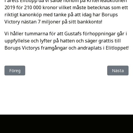
i årets Elitlopp då vi sålde honom på Kriterieauktionen
2019 för 210 000 kronor vilket måste betecknas som ett
riktigt kanonköp med tanke på att idag har Borups
Victory nästan 7 miljoner på sitt bankkonto!
Vi håller tummarna för att Gustafs förhoppningar går i
uppfyllelse och lyfter på hatten och säger grattis till
Borups Victorys framgångar och andraplats i Elitloppet!
Föregående artikel: Hingststatistik klar för tre och fyraåringarna 
Nästa artik
Föreg
Nästa