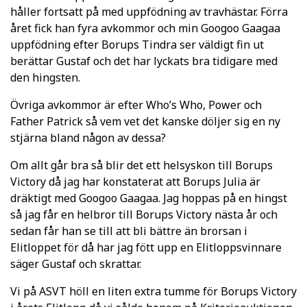
håller fortsatt på med uppfödning av travhästar. Förra
året fick han fyra avkommor och min Googoo Gaagaa
uppfödning efter Borups Tindra ser väldigt fin ut
berättar Gustaf och det har lyckats bra tidigare med
den hingsten.
Övriga avkommor är efter Who’s Who, Power och
Father Patrick så vem vet det kanske döljer sig en ny
stjärna bland någon av dessa?
Om allt går bra så blir det ett helsyskon till Borups
Victory då jag har konstaterat att Borups Julia är
dräktigt med Googoo Gaagaa. Jag hoppas på en hingst
så jag får en helbror till Borups Victory nästa år och
sedan får han se till att bli bättre än brorsan i
Elitloppet för då har jag fött upp en Elitloppsvinnare
säger Gustaf och skrattar.
Vi på ASVT höll en liten extra tumme för Borups Victory