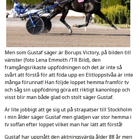
Men som Gustaf säger är Borups Victory, på bilden till
vänster (foto Lena Emmoth /TR Bild), den
framgångsrikaste uppfödningen och det är inte så
svårt att förstå för att föda upp en Elitloppstvåa är inte
många förunnat! Han följde loppet hemma framför tv
och såg sin uppfödning göra ett riktigt kanonlopp och
visst blir man både glad och stolt säger Gustaf.
Är lite jobbigt att ge sig ut på strapatser till Stockholm
i min ålder säger Gustaf men glädjen var stor hemma i
tv soffan efter loppet vilket man har lätt att förstå!
Gustaf har uppnått den aktningsvärda ålder 88 år men