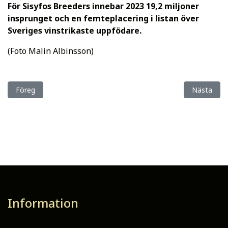
För Sisyfos Breeders innebar 2023 19,2 miljoner
insprunget och en femteplacering i listan över
Sveriges vinstrikaste uppfödare.
(Foto Malin Albinsson)
Föregående artikel: Medlems faktureringen är gjord för 2024!
Nästa artik
Föreg
Nästa
Information