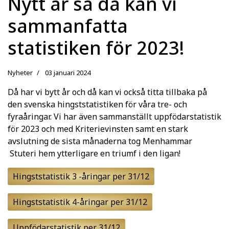
Nytt år så då kan vi
sammanfatta
statistiken för 2023!
Nyheter
03 januari 2024
Då har vi bytt år och då kan vi också titta tillbaka på
den svenska hingststatistiken för våra tre- och
fyraåringar. Vi har även sammanställt uppfödarstatistik
för 2023 och med Kriterievinsten samt en stark
avslutning de sista månaderna tog Menhammar
Stuteri hem ytterligare en triumf i den ligan!
Hingststatistik 3 -åringar per 31/12
Hingststatistik 4-åringar per 31/12
Uppfödarstatistik per 31/12