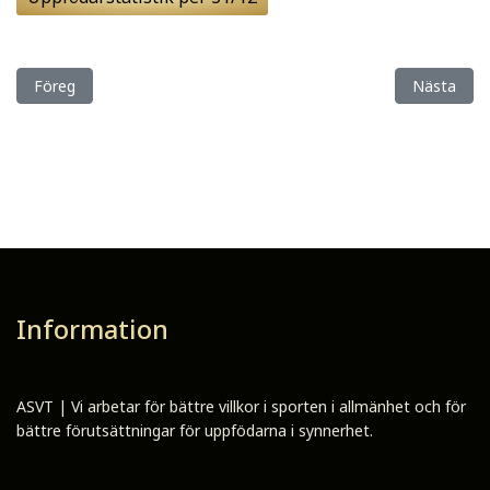
Föregående artikel: Intressant starthäst säljs i kväll!
Nästa artik
Föreg
Nästa
Information
ASVT | Vi arbetar för bättre villkor i sporten i allmänhet och för
bättre förutsättningar för uppfödarna i synnerhet.