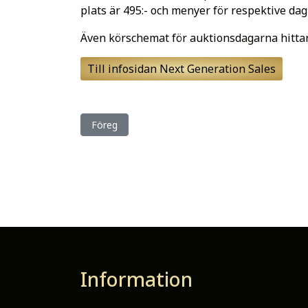
plats är 495:- och menyer för respektive dag 
Även körschemat för auktionsdagarna hittar
Till infosidan Next Generation Sales
Föregående artikel: Snart dags för andra dagen 
Föreg
Information