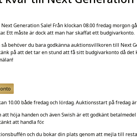
ör Next Generation Sale! Från klockan 08.00 fredag morgon 
. Ett måste är dock att man har skaffat ett budgivarkonto.
n så behöver du bara godkänna auktionsvillkoren till Next G
änk på att det tar en stund att få sitt budgivarkonto då det
mälan!
konto
n 10.00 både fredag och lördag. Auktionsstart på fredag är 
m att höja handen och även Swish är ett godkänt betalmedel 
änkt att handla för.
tionsbuffén och du bokar din plats genom att mejla till
rest