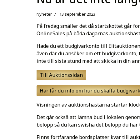
Nyheter
13 september 2023
På fredag smäller det då startskottet går f
OnlineSales på båda dagarnas auktionshästar
Hade du ett budgivarkonto till Elitauktione
även där du ansöker om ett budgivarkonto, t
inte till sista stund med att skicka in din an
Till Auktionssidan
Här får du info om hur du skaffa budgivar
Visningen av auktionshästarna startar klocka
Det går också att lämna bud i lokalen geno
belopp så du kan swisha det belopp du har t
Finns fortfarande bordsplatser kvar till auk