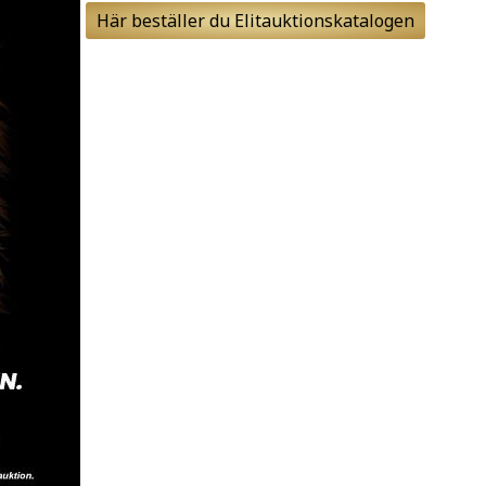
Här beställer du Elitauktionskatalogen