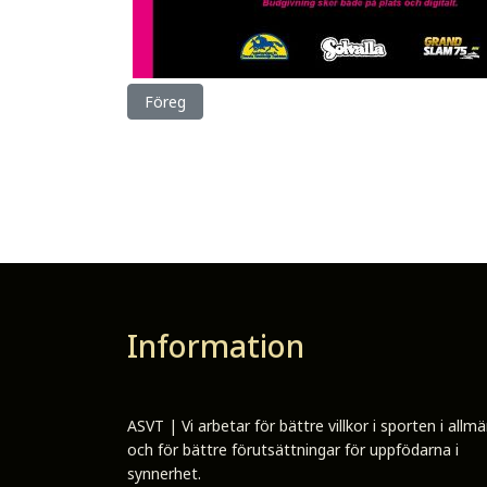
Föregående artikel: Ny podd Uppe!
Föreg
Information
ASVT | Vi arbetar för bättre villkor i sporten i allm
och för bättre förutsättningar för uppfödarna i
synnerhet.