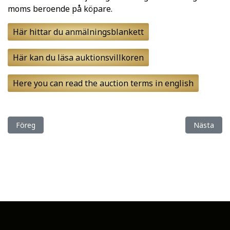
moms beroende på köpare.
Här hittar du anmälningsblankett
Här kan du läsa auktionsvillkoren
Here you can read the auction terms in english
Föregående artikel: Nu har vi startat en avelspodd!
Nästa arti
Föreg
Nästa