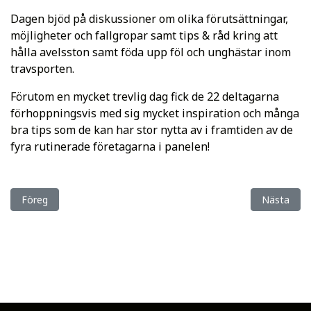
Dagen bjöd på diskussioner om olika förutsättningar,
möjligheter och fallgropar samt tips & råd kring att
hålla avelsston samt föda upp föl och unghästar inom
travsporten.
Förutom en mycket trevlig dag fick de 22 deltagarna
förhoppningsvis med sig mycket inspiration och många
bra tips som de kan har stor nytta av i framtiden av de
fyra rutinerade företagarna i panelen!
Föregående artikel: Årsmöteshandlingarna
Nästa artik
Föreg
Nästa