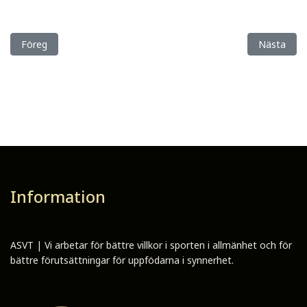
Föregående artikel: Nytt auktionssamarbete – ASVT rekommend
Nästa arti
Föreg
Nästa
Information
ASVT | Vi arbetar för bättre villkor i sporten i allmänhet och för
bättre förutsättningar för uppfödarna i synnerhet.