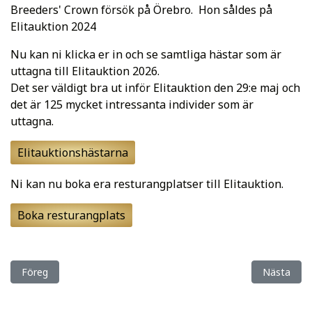
Breeders' Crown försök på Örebro. Hon såldes på
Elitauktion 2024
Nu kan ni klicka er in och se samtliga hästar som är
uttagna till Elitauktion 2026.
Det ser väldigt bra ut inför Elitauktion den 29:e maj och
det är 125 mycket intressanta individer som är
uttagna.
Elitauktionshästarna
Ni kan nu boka era resturangplatser till Elitauktion.
Boka resturangplats
Föregående artikel: Elitauktionskatalogen är här! + Ny Avelspod
Nästa arti
Föreg
Nästa