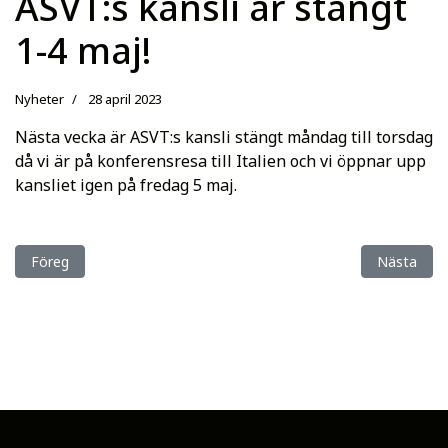
ASVT:s kansli är stängt
1-4 maj!
Nyheter
28 april 2023
Nästa vecka är ASVT:s kansli stängt måndag till torsdag
då vi är på konferensresa till Italien och vi öppnar upp
kansliet igen på fredag 5 maj.
Föregående artikel: Vi är inne i maj och det är Elitauktions och 
Nästa artik
Föreg
Nästa