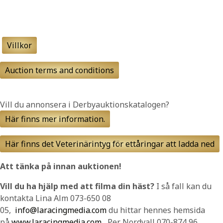
Villkor
Auction terms and conditions
Vill du annonsera i Derbyauktionskatalogen?
Här finns mer information.
Här finns det Veterinärintyg för ettåringar att ladda ned
Att tänka på innan auktionen!
Vill du ha hjälp med att filma din häst?
I så fall kan du
kontakta Lina Alm 073-650 08
05,
info@laracingmedia.com
du hittar hennes hemsida
på
www.laracingmedia.com
, Per Nordvall 070-874 96