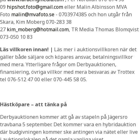
09
hipshot.foto@gmail.com
eller Malin Albinsson MVA
Foto
malin@mvafoto.se
- 0703974385 och hon utgår från
Skara, Kim Moberg 070-283 38
27
kim_moberg@hotmail.com
, TR Media Thomas Blomqvist
073-050 10 83
Läs villkoren innan!
|
Läs mer i auktionsvillkoren när det
gäller både säljare och köpares ansvar, betalningsvillkor
med mera. Ytterligare frågor om Derbyauktionen,
finansiering, övriga villkor med mera besvaras av Trottex
tel 076-512 47 00 eller 070-445 58 05.
Hästköpare – att tänka på
Derbyauktionen kommer att gå av stapeln på Jägersro
travbana 5 september. Det kommer vara en hybridauktion
där budgivningen kommer ske antingen via nätet eller live
i auktionslokalen på det gamla vanliga viset.